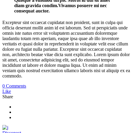
Quisque a euismod turpis. Morbi id dui sit amet
diam gravida condim.Vivamus posuere mi nec
consequat auctor.
Excepteur sint occaecat cupidatat non proident, sunt in culpa qui
officia deserunt mollit anim id est laborum. Sed ut perspiciatis unde
omnis iste natus error sit voluptatem accusantium doloremque
laudantiu totam rem aperiam, eaque ipsa quae ab illo inventore
veritatis et quasi dolor in reprehenderit in voluptate velit esse cillum
dolore eu fugiat nulla pariatur. Excepteur sint occaecat cupidatat
non, architecto beatae vitae dicta sunt explicabo. Lorem ipsum dolor
sit amet, consectetur adipisicing elit, sed do eiusmod tempor
incididunt ut labore et dolore magna liqua. Ut enim ad minim
veniam quis nostrud exercitation ullamco laboris nisi ut aliquip ex ea
commodo.
0 Comments
Like
Share
Disconect